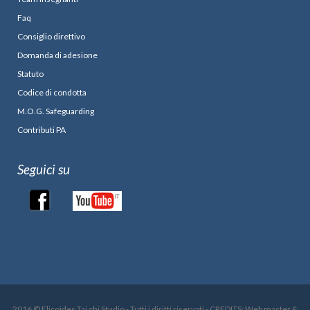
Faq
Consiglio direttivo
Domanda di adesione
Statuto
Codice di condotta
M.O.G. Safeguarding
Contributi PA
Seguici su
2016 © Elicoides Tai chi Studio - Tutti i diritti riservati - CREDITS: Web master &