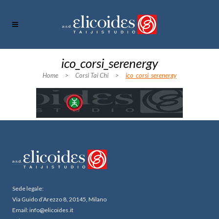
ico_corsi_serenergy
Home
>
Corsi Tai Chi
>
ico_corsi_serenergy
Sede legale:
Via Guido d’Arezzo 8, 20145, Milano
Email: info@elicoides.it