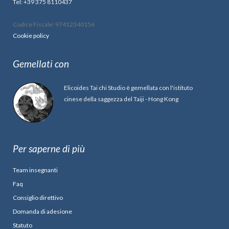
Tel: +39 375 8110437
Codice Fiscale: 97412340156
Cookie policy
Gemellati con
Elicoides Tai chi Studio è gemellata con l'istituto
cinese della saggezza del Taiji - Hong Kong
Per saperne di più
Team insegnanti
Faq
Consiglio direttivo
Domanda di adesione
Statuto