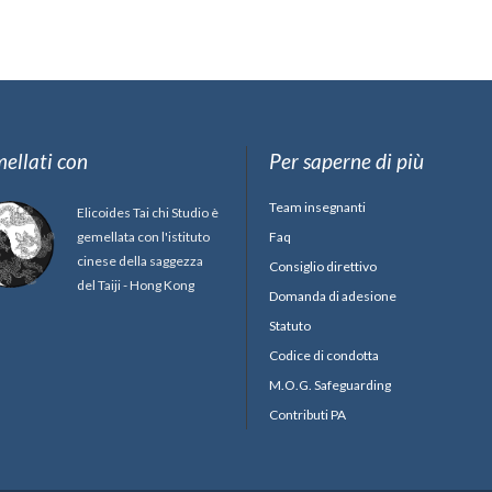
ellati con
Per saperne di più
Team insegnanti
Elicoides Tai chi Studio è
gemellata con l'istituto
Faq
cinese della saggezza
Consiglio direttivo
del Taiji - Hong Kong
Domanda di adesione
Statuto
Codice di condotta
M.O.G. Safeguarding
Contributi PA