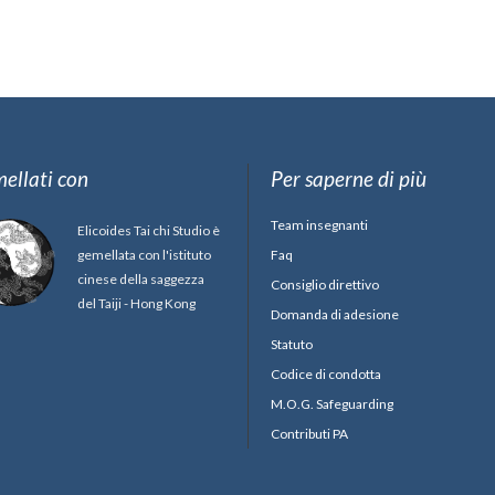
ellati con
Per saperne di più
Team insegnanti
Elicoides Tai chi Studio è
gemellata con l'istituto
Faq
cinese della saggezza
Consiglio direttivo
del Taiji - Hong Kong
Domanda di adesione
Statuto
Codice di condotta
M.O.G. Safeguarding
Contributi PA